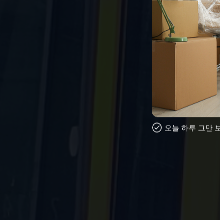
오늘 하루 그만 